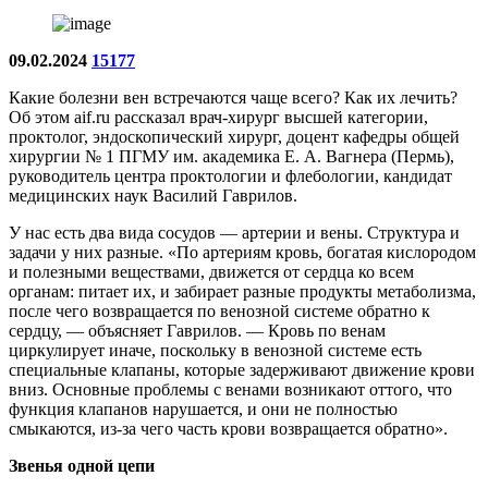
09.02.2024
15177
Какие болезни вен встречаются чаще всего? Как их лечить?
Об этом aif.ru рассказал врач-хирург высшей категории,
проктолог, эндоскопический хирург, доцент кафедры общей
хирургии № 1 ПГМУ им. академика Е. А. Вагнера (Пермь),
руководитель центра проктологии и флебологии, кандидат
медицинских наук Василий Гаврилов.
У нас есть два вида сосудов — артерии и вены. Структура и
задачи у них разные. «По артериям кровь, богатая кислородом
и полезными веществами, движется от сердца ко всем
органам: питает их, и забирает разные продукты метаболизма,
после чего возвращается по венозной системе обратно к
сердцу, — объясняет Гаврилов. — Кровь по венам
циркулирует иначе, поскольку в венозной системе есть
специальные клапаны, которые задерживают движение крови
вниз. Основные проблемы с венами возникают оттого, что
функция клапанов нарушается, и они не полностью
смыкаются, из-за чего часть крови возвращается обратно».
Звенья одной цепи