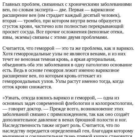
Главных проблем, связанных с хроническими заболеваниями
вен, по словам эксперта— две. Первая — варикозное
расширение вен (им страдает каждый десятый человек),
вторая — тромбоз, при котором внутри вены образуется
сгусток крови, частично или полностью перекрывающий
просвет сосуда. Все прочие осложнения (венозные отеки,
язвы, экземы) связаны с этими двумя проблемами.
Считается, что геморрой — это та же проблема, как и варикоз.
Хотя геморроидальные узлы не являются венами, и из них
течет не венозная темная кровь, а яркая артериальная,
объединять оба эти заболевания в одну патологию основание
есть. Ведь в основе геморроя лежит именно варикозное
расширение вен, по которым кровь оттекает из
геморроидальных узлов. Узлы растут именно тогда, когда
отток крови снижается.
«Узнать, откуда взялись варикоз и геморрой, — одна из
основных задач современной флебологии и колопроктологии,
— говорит доктор. — Прежде всего, возникновение этих
заболеваний связано с прямохождением, так как оно создаёт
дополнительное давление в венах брюшной полости и ног.
Наследственность также играет роль. Считается, что по
наследству передается определенный ген, благодаря которому
мышечная и соединительная ткань прямой кишки становится