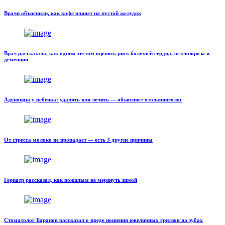
Врачи объяснили, как кофе влияет на пустой желудок
Врач рассказала, как одним тестом оценить риск болезней сердца, остеопороза и
деменции
Аденоиды у ребенка: удалять или лечить — объясняет отоларинголог
От стресса молоко не пропадает — есть 3 другие причины
Гериатр рассказал, как пожилым не мерзнуть зимой
Стоматолог Баранов рассказал о вреде ношения ювелирных грилзов на зубах