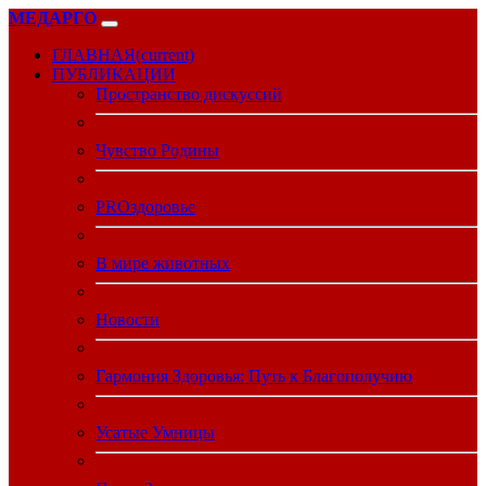
МЕДАРГО
ГЛАВНАЯ
(current)
ПУБЛИКАЦИИ
Пространство дискуссий
Чувство Родины
PROздоровье
В мире животных
Новости
Гармония Здоровья: Путь к Благополучию
Усатые Умницы