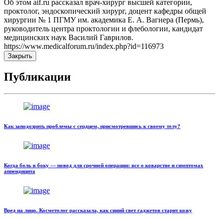
Об этом aif.ru рассказал врач-хирург высшей категории,
проктолог, эндоскопический хирург, доцент кафедры общей
хирургии № 1 ПГМУ им. академика Е. А. Вагнера (Пермь),
руководитель центра проктологии и флебологии, кандидат
медицинских наук Василий Гаврилов.
https://www.medicalforum.ru/index.php?id=116973
Закрыть
Публикации
Как заподозрить проблемы с сердцем, присмотревшись к своему телу?
Когда боль в боку — повод для срочной операции: все о коварстве и симптомах
аппендицита
Вред на лицо. Косметолог рассказала, как синий свет гаджетов старит кожу