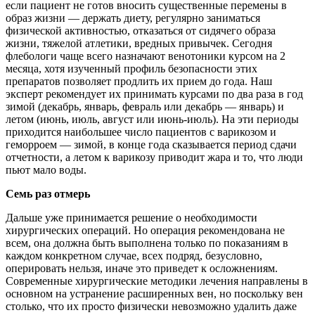
если пациент не готов вносить существенные перемены в
образ жизни — держать диету, регулярно заниматься
физической активностью, отказаться от сидячего образа
жизни, тяжелой атлетики, вредных привычек. Сегодня
флебологи чаще всего назначают венотоники курсом на 2
месяца, хотя изученный профиль безопасности этих
препаратов позволяет продлить их прием до года. Наш
эксперт рекомендует их принимать курсами по два раза в год
зимой (декабрь, январь, февраль или декабрь — январь) и
летом (июнь, июль, август или июнь-июль). На эти периоды
приходится наибольшее число пациентов с варикозом и
геморроем — зимой, в конце года сказывается период сдачи
отчетности, а летом к варикозу приводит жара и то, что люди
пьют мало воды.
Семь раз отмерь
Дальше уже принимается решение о необходимости
хирургических операций. Но операция рекомендована не
всем, она должна быть выполнена только по показаниям в
каждом конкретном случае, всех подряд, безусловно,
оперировать нельзя, иначе это приведет к осложнениям.
Современные хирургические методики лечения направлены в
основном на устранение расширенных вен, но поскольку вен
столько, что их просто физически невозможно удалить даже