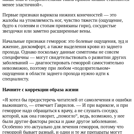
менее эластичной».
Первые признаки варикоза нижних конечностей — это
жалобы на утомляемость ног, чувство тяжести (ощущение,
будто к голеням и стопам привязаны гири), сосудистые
звездочки или заметно расширенные вены.
Начальные признаки геморроя: это болевые ощущения, зуд и
жжение, дискомфорт, а также выделения крови из заднего
прохода. Однако поскольку данные симптомы не совсем
специфичны — могут свидетельствовать о развитии других
заболеваний — диагностировать геморрой самостоятельно
невозможно, поэтому при любом «подозрительном»
ощущении в области заднего прохода нужно идти к
специалисту.
Начните с коррекции образа жизни
«Я хотел бы предостеречь читателей от самолечения и ошибки
выжившего, — отмечает Гаврилов. — И при варикозе, и при
геморрое надо обращаться к врачу, а не слушать соседку,
которой, как она говорит, „помогло“, ведь, возможно, у нее
были другие факторы риска и даже другое заболевание.
Особенно это актуально для лечения геморроя, потому что
геморрой бывает разный, и одни и те же препараты могут