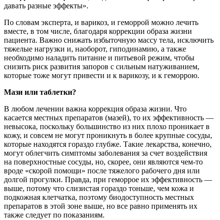
давать разные эффекты».
По словам эксперта, и варикоз, и геморрой можно лечить
вместе, в том числе, благодаря коррекции образа жизни
пациента. Важно снижать избыточную массу тела, исключить
тяжелые нагрузки и, наоборот, гиподинамию, а также
необходимо наладить питание и питьевой режим, чтобы
снизить риск развития запоров с сильным натуживанием,
которые тоже могут привести и к варикозу, и к геморрою.
Мази или таблетки?
В любом лечении важна коррекция образа жизни. Что
касается местных препаратов (мазей), то их эффективность —
невысока, поскольку большинство из них плохо проникает в
кожу, и совсем не могут проникнуть в более крупные сосуды,
которые находятся гораздо глубже. Такие лекарства, конечно,
могут облегчить симптомы заболевания за счет воздействия
на поверхностные сосуды, но, скорее, они являются чем-то
вроде «скорой помощи» после тяжелого рабочего дня или
долгой прогулки. Правда, при геморрое их эффективность —
выше, потому что слизистая гораздо тоньше, чем кожа и
подкожная клетчатка, поэтому биодоступность местных
препаратов в этой зоне выше, но все равно применять их
также следует по показаниям.