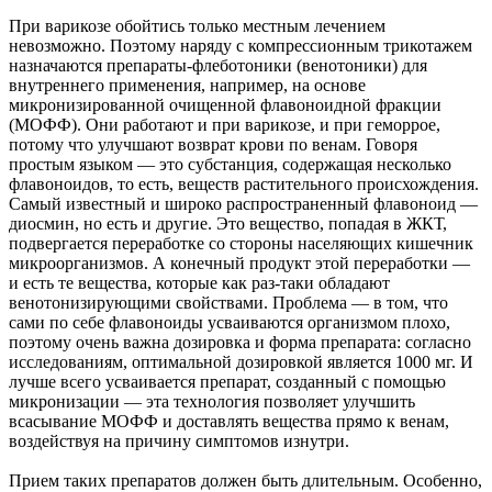
При варикозе обойтись только местным лечением
невозможно. Поэтому наряду с компрессионным трикотажем
назначаются препараты-флеботоники (венотоники) для
внутреннего применения, например, на основе
микронизированной очищенной флавоноидной фракции
(МОФФ). Они работают и при варикозе, и при геморрое,
потому что улучшают возврат крови по венам. Говоря
простым языком — это субстанция, содержащая несколько
флавоноидов, то есть, веществ растительного происхождения.
Самый известный и широко распространенный флавоноид —
диосмин, но есть и другие. Это вещество, попадая в ЖКТ,
подвергается переработке со стороны населяющих кишечник
микроорганизмов. А конечный продукт этой переработки —
и есть те вещества, которые как раз-таки обладают
венотонизирующими свойствами. Проблема — в том, что
сами по себе флавоноиды усваиваются организмом плохо,
поэтому очень важна дозировка и форма препарата: согласно
исследованиям, оптимальной дозировкой является 1000 мг. И
лучше всего усваивается препарат, созданный с помощью
микронизации — эта технология позволяет улучшить
всасывание МОФФ и доставлять вещества прямо к венам,
воздействуя на причину симптомов изнутри.
Прием таких препаратов должен быть длительным. Особенно,