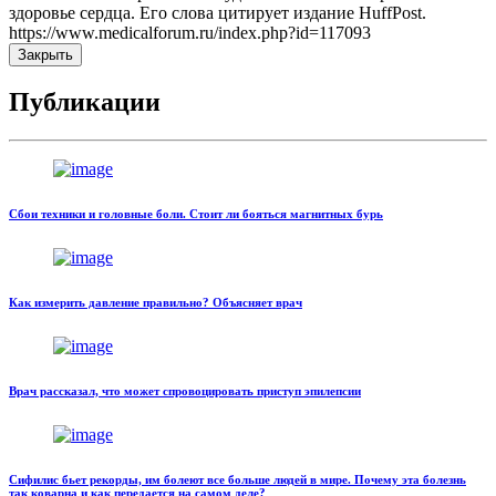
здоровье сердца. Его слова цитирует издание HuffPost.
https://www.medicalforum.ru/index.php?id=117093
Закрыть
Публикации
Сбои техники и головные боли. Стоит ли бояться магнитных бурь
Как измерить давление правильно? Объясняет врач
Врач рассказал, что может спровоцировать приступ эпилепсии
Сифилис бьет рекорды, им болеют все больше людей в мире. Почему эта болезнь
так коварна и как передается на самом деле?