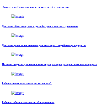
Эксперт дал 7 советов, как оградить детей от гаджетов
Диетолог объяснила, как худеть без диет и жестких тренировок
Диетолог указала на опасные для некоторых людей овощи и фрукты
Названо средство для полоскания горла, которое устарело и может навредить
Ребенок плохо ест: может, он малоежка?
Ребенок заболел: как вести себя правильно