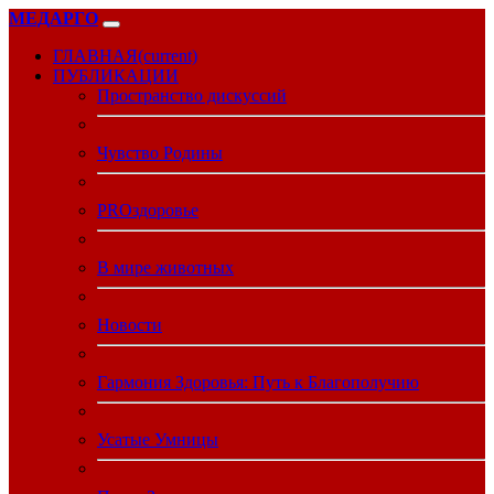
МЕДАРГО
ГЛАВНАЯ
(current)
ПУБЛИКАЦИИ
Пространство дискуссий
Чувство Родины
PROздоровье
В мире животных
Новости
Гармония Здоровья: Путь к Благополучию
Усатые Умницы