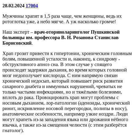
28.02.2024
17004
Мужчины храпят в 1,5 раза чаще, чем женщины, ведь их
ротоглотка уже, а небо мягче. А уж насколько громче!
Наш эксперт –
врач-оториноларинголог Пушкинской
больницы им. профессора В. Н. Розанова Станислав
Борисовский
.
Храп грозит привести к гипертонии, хроническим голов­ным
болям, повышенной усталости и, наконец, к синдрому ­
обструктивного апноэ сна. В этом случае у спящего
происходят задержки дыхания, во время которых головной
мозг недополучает кислорода. С ним напрямую связан
хронический недосып, который повышает риск развития
сахарного диабета и иммунных нарушений, чреватых не
только частыми инфекциями, но и тяжёлыми болезнями,
вплоть до рака. Провоцировать храп могут проблемы с
носовым дыханием, лор-патологии (аденоиды, хронический
ринит, искривление носовой перегородки, полипы в носу),
анатомические особенности, например ­узкие ноздри. Люди
могут храпеть из-за западения языка или дрожания нёбного
язычка, а также из-за смещения челюсти (с этим разберётся
гнатолог).