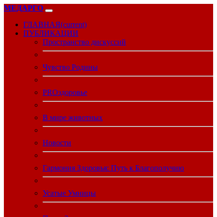
МЕДАРГО
ГЛАВНАЯ
(current)
ПУБЛИКАЦИИ
Пространство дискуссий
Чувство Родины
PROздоровье
В мире животных
Новости
Гармония Здоровья: Путь к Благополучию
Усатые Умницы