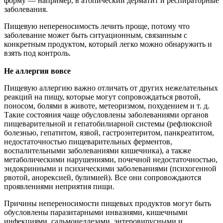
форму — например, в атопический дерматит и респираторные
заболевания.
Пищевую непереносимость лечить проще, потому что
заболевание может быть ситуационным, связанным с
конкретным продуктом, который легко можно обнаружить и
взять под контроль.
Не аллергия вовсе
Пищевую аллергию важно отличать от других нежелательных
реакций на пищу, которые могут сопровождаться рвотой,
поносом, болями в животе, метеоризмом, похудением и т. д.
Такие состояния чаще обусловлены заболеваниями органов
пищеварительной и гепатобилиарной системы (рефлюксной
болезнью, гепатитом, язвой, гастроэнтеритом, панкреатитом,
недостаточностью пищеварительных ферментов,
воспалительными заболеваниями кишечника), а также
метаболическими нарушениями, почечной недостаточностью,
эндокринными и психическими заболеваниями (психогенной
рвотой, анорексией, булимией). Все они сопровождаются
проявлениями неприятия пищи.
Причины непереносимости пищевых продуктов могут быть
обусловлены паразитарными инвазиями, кишечными
инфекциями, сальмонеллезами, энтеровирусными и