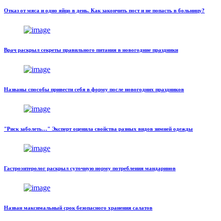
Отказ от мяса и одно яйцо в день. Как закончить пост и не попасть в больницу?
Врач раскрыл секреты правильного питания в новогодние праздники
Названы способы привести себя в форму после новогодних праздников
"Риск заболеть…" Эксперт оценила свойства разных видов зимней одежды
Гастроэнтеролог раскрыл суточную норму потребления мандаринов
Назван максимальный срок безопасного хранения салатов