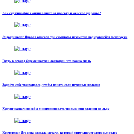
Как сидячий образ жизни влияет на красоту и женское здоровье?
Эндокринолог Яровая описала три симптома незаметно подкравшейся менопаузы
Грудь в период беременности и лактации: что важно знать
Задайте себе три вопроса, чтобы понять свои истинные желания
Хирург назвал способы минимизировать травмы при падении на льду
Косметолог Ягодина назвала металл, который стимулирует здоровье волос