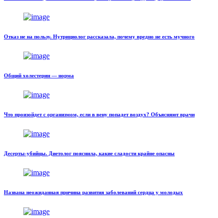
Отказ не на пользу. Нутрициолог рассказала, почему вредно не есть мучного
Общий холестерин — норма
Что произойдет с организмом, если в вену попадет воздух? Объясняют врачи
Десерты-убийцы. Диетолог пояснила, какие сладости крайне опасны
Названа неожиданная причина развития заболеваний сердца у молодых