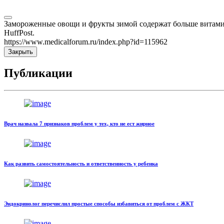
Замороженные овощи и фрукты зимой содержат больше витамин
HuffPost.
https://www.medicalforum.ru/index.php?id=115962
Закрыть
Публикации
Врач назвала 7 признаков проблем у тех, кто не ест жирное
Как развить самостоятельность и ответственность у ребенка
Эндокринолог перечислил простые способы избавиться от проблем с ЖКТ