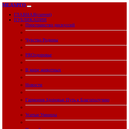
МЕДАРГО
ГЛАВНАЯ
(current)
ПУБЛИКАЦИИ
Пространство дискуссий
Чувство Родины
PROздоровье
В мире животных
Новости
Гармония Здоровья: Путь к Благополучию
Усатые Умницы