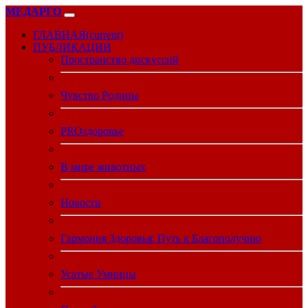
МЕДАРГО
ГЛАВНАЯ
(current)
ПУБЛИКАЦИИ
Пространство дискуссий
Чувство Родины
PROздоровье
В мире животных
Новости
Гармония Здоровья: Путь к Благополучию
Усатые Умницы