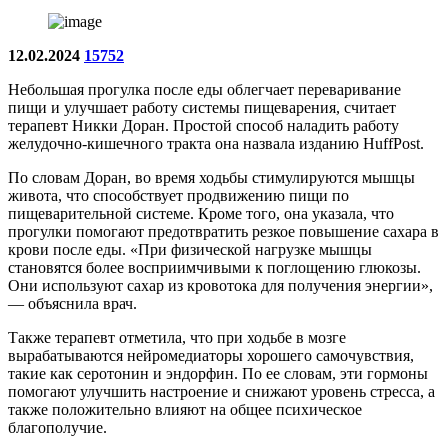
12.02.2024
15752
Небольшая прогулка после еды облегчает переваривание
пищи и улучшает работу системы пищеварения, считает
терапевт Никки Доран. Простой способ наладить работу
желудочно-кишечного тракта она назвала изданию HuffPost.
По словам Доран, во время ходьбы стимулируются мышцы
живота, что способствует продвижению пищи по
пищеварительной системе. Кроме того, она указала, что
прогулки помогают предотвратить резкое повышение сахара в
крови после еды. «При физической нагрузке мышцы
становятся более восприимчивыми к поглощению глюкозы.
Они используют сахар из кровотока для получения энергии»,
— объяснила врач.
Также терапевт отметила, что при ходьбе в мозге
вырабатываются нейромедиаторы хорошего самочувствия,
такие как серотонин и эндорфин. По ее словам, эти гормоны
помогают улучшить настроение и снижают уровень стресса, а
также положительно влияют на общее психическое
благополучие.