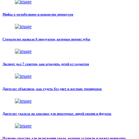
Мифы о метаболизме и коварство перекусов
Стоматолог назвала 6 продуктов, которые портят зубы
Эксперт дал 7 советов, как оградить детей от гаджетов
Диетолог объяснила, как худеть без диет и жестких тренировок
Диетолог указала на опасные для некоторых людей овощи и фрукты
Названо средство для полоскания горла, которое устарело и может навредить