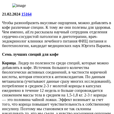
21.02.2024
15164
Чтобы разнообразить вкусовые ощущения, можно добавлять в
кофе различные специи. К тому же они полезны для здоровья.
Чем именно, aif.ru рассказала научный сотрудник отделения
сердечно-сосудистой патологии и диетотерапии, врач-
эндокринолог клиники лечебного питания ФИЦ питания и
биотехнологии, кандидат медицинских наук Юргита Вараева.
Семь лучших специй для кофе
Корица
. Лидер по полезности среди специй, которые можно
добавлять в кофе. Источник большого количества
биологически активных соединений, в частности коричной
кислоты, которая относится к антиоксидантам. По данным
метаанализа (учитывают данные сразу многих исследований),
потребление в среднем 2-3 г молотой корицы в капсулах
ежедневно в течение 12 недель и больше сопровождается
снижением массы тела в среднем на 1,5-1,8 кг. 2-3 г корицы
— это половина чайной ложки. Эффект возникает за счет
того, что корица повышает чувствительность к собственному
инсулину. Поэтому мы становимся не так склонны
накапливать то, что мы съели, а чувство насыщения ощущаем