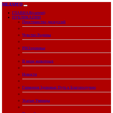
МЕДАРГО
ГЛАВНАЯ
(current)
ПУБЛИКАЦИИ
Пространство дискуссий
Чувство Родины
PROздоровье
В мире животных
Новости
Гармония Здоровья: Путь к Благополучию
Усатые Умницы