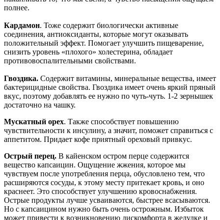
полнее.
Кардамон
. Тоже содержит биологически активные
соединения, антиоксиданты, которые могут оказывать
положительный эффект. Помогает улучшить пищеварение,
снизить уровень «плохого» холестерина, обладает
противовоспалительными свойствами.
Гвоздика.
Содержит витамины, минеральные вещества, имеет
бактерицидные свойства. Гвоздика имеет очень яркий пряный
вкус, поэтому добавлять ее нужно по чуть-чуть. 1-2 зернышек
достаточно на чашку.
Мускатный орех
. Также способствует повышению
чувствительности к инсулину, а значит, поможет справиться с
аппетитом. Придает кофе приятный ореховый привкус.
Острый перец.
В кайенском остром перце содержится
вещество капсаицин. Ощущение жжения, которое мы
чувствуем после употребления перца, обусловлено тем, что
расширяются сосуды, к этому месту притекает кровь, и оно
краснеет. Это способствует улучшению кровоснабжения.
Острые продукты лучше усваиваются, быстрее всасываются.
Но с капсаицином нужно быть очень острожным. Избыток
может привести к возникновению дискомфорта в желудке и