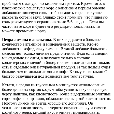
проблемам с желудочно-кишечным трактом. Кроме того, в
классические рецептуры кофе с кайенским перцем обычно
добавляют пищевую соль, чтобы осадить горечь и лучше
раскрыть острый вкус. Однако стоит помнить, что пищевую
соль рекомендуется ограничивать до 5-6 г в день. Если вы
часто пьете кофе и будете его регулярно подсаливать, то
можете превысить норму.
Цедра лимона и апельсина
. В них содержится большое
количество витаминов и минеральных веществ. Кто-то
добавляет в кофе дольку лимона. В такой добавке большого
смысла нет, только личные предпочтения. Ведь если специи
мы отдельно не едим, а получаем только в составе
кондитерских изделий и блюд, то лимон или апельсин можно
есть и отдельно как натуральный продукт. И так пользы будет
больше, чем от дольки лимона в кофе. К тому же витамин С
быстро разрушается под воздействием температуры.
Кстати, нередко цитрусовыми маскируется использование
более дешевых сортов кофе, чтобы усилить такую вкусовую
черту напитка, как кислотность. Более выдержанные элитные
сорта кофе, как правило, обладают очень яркой кислотностью.
Поэтому лимон не всегда хорошо его дополняет. Он
усиливает кислотность, вы теряете ощущение вкуса самого
кофейного зерна, кислый вкус начинает превалировать.