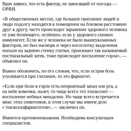
Врач заявил, что есть фактор, не зависящий от погоды —
ОРВИ.
«В общественных местах, где большое скопление людей и
люди подолгу находятся в помещении на близком расстоянии
друг к другу, часто происходит заражение здорового человека
от уже болеющего, особенно, если у здорового снижен
иммунитет. Если же у человека не было вышеуказанных
факторов, но был насморк и через носоглотку выделения
попали на заднюю стенку глотки, произошел так называемый
постназальный затек, тоже происходит воспаление горла», —
объяснил он.
Важно обозначить, по его словам, что, если острая боль
усиливается при глотании, то это фарингит.
«Если при боли в горле есть неприятный запах изо рта, а
на небе комочки, налет, то чаще всего это тонзиллит —
воспаление небных миндалин. Но чаще всего встречается
микс этих симптомов, в этом случае мы имеем дело
с тонзиллофарингитом», — заключил он.
Имеются противопоказания. Необходима консультация
специалистов.