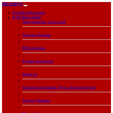
МЕДАРГО
ГЛАВНАЯ
(current)
ПУБЛИКАЦИИ
Пространство дискуссий
Чувство Родины
PROздоровье
В мире животных
Новости
Гармония Здоровья: Путь к Благополучию
Усатые Умницы