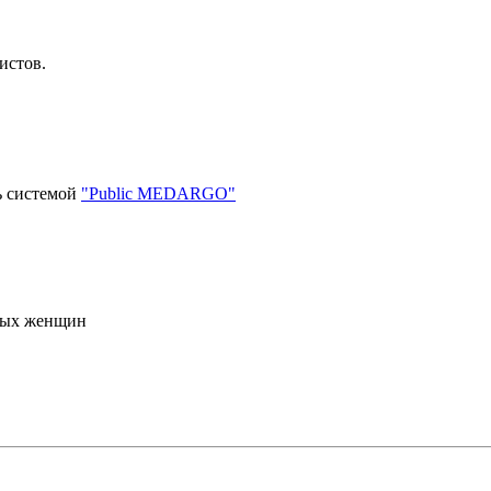
истов.
ь системой
"Public MEDARGO"
илых женщин