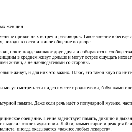
илых женщин
ньше привычных встреч и разговоров. Такое мнение в беседе с L
, походы в гости и живое общение во дворе.
порят, поют, поддерживают друг друга и собираются в сообщества
женщины в среднем живут дольше и могут острее ощущать нехва
щей жизни, а не наблюдателями со стороны.
ольше живут, и для них это важно. Плюс, это такой клуб по инт
ли могут смотреть эти видео вместе с родителями, бабушками ил
льтурной памяти. Даже если речь идёт о популярной музыке, час
медицинское обещание. Пение задействует память, дикцию и дыха
ог выделил отклик аудитории. Лайки, комментарии и реакция б
циалиста, иногда оказывается «важнее любых лекарств».