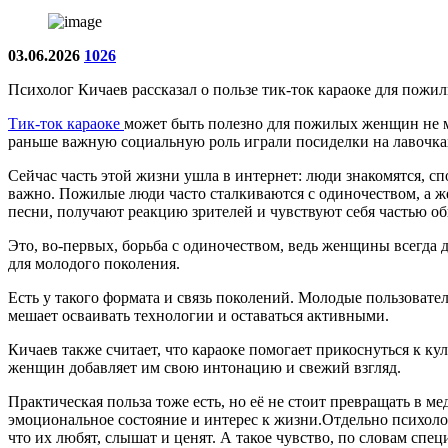
03.06.2026
1026
Психолог Кичаев рассказал о пользе тик-ток караоке для пож
Тик-ток караоке
может быть полезно для пожилых женщин не ме
раньше важную социальную роль играли посиделки на лавочках
Сейчас часть этой жизни ушла в интернет: люди знакомятся, с
важно. Пожилые люди часто сталкиваются с одиночеством, а 
песни, получают реакцию зрителей и чувствуют себя частью об
Это, во-первых, борьба с одиночеством, ведь женщины всегда д
для молодого поколения.
Есть у такого формата и связь поколений. Молодые пользовате
мешает осваивать технологии и оставаться активными.
Кичаев также считает, что караоке помогает прикоснуться к ку
женщин добавляет им свою интонацию и свежий взгляд.
Практическая польза тоже есть, но её не стоит превращать в 
эмоциональное состояние и интерес к жизни.Отдельно психол
что их любят, слышат и ценят. А такое чувство, по словам спе