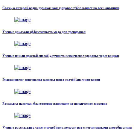
Связь, о которой редко думают: как здоровье зубов влияет на весь организм
Ученые доказали эффективность меда для тренировок
Ученые нашли простой способ улучшить психическое здоровье через рацион
Эндокринолог перечислил запреты перед сдачей анализов крови
Раскрыты напитки, благотворно влияющие на психическое здоровье
Ученые рассказали о связи микробиома полости рта с когнитивными способностями