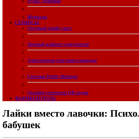
Пульс Здоровья
Журналы
CЕРВИСЫ
Оптовый прайс-лист
Личный кабинет покупателя
Электронная торговая площадка
Система Public.Medargo
Онлайн-генератор QR кодов
ФАРМКОНТРОЛЬ
Лайки вместо лавочки: Психо
бабушек