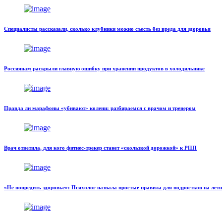
Специалисты рассказали, сколько клубники можно съесть без вреда для здоровья
Россиянам раскрыли главную ошибку при хранении продуктов в холодильнике
Правда ли марафоны «убивают» колени: разбираемся с врачом и тренером
Врач ответила, для кого фитнес-трекер станет «скользкой дорожкой» к РПП
«Не повредить здоровье»: Психолог назвала простые правила для подростков на лет