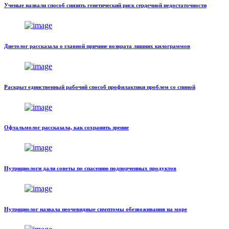
Ученые назвали способ снизить генетический риск сердечной недостаточности
Диетолог рассказала о главной причине возврата лишних килограммов
Раскрыт единственный рабочий способ профилактики проблем со спиной
Офтальмолог рассказала, как сохранить зрение
Нутрициологи дали советы по спасению подпорченных продуктов
Нутрициолог назвала неочевидные симптомы обезвоживания на море