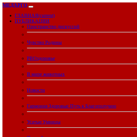
МЕДАРГО
ГЛАВНАЯ
(current)
ПУБЛИКАЦИИ
Пространство дискуссий
Чувство Родины
PROздоровье
В мире животных
Новости
Гармония Здоровья: Путь к Благополучию
Усатые Умницы