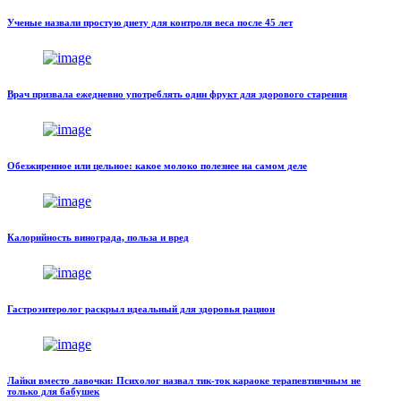
Ученые назвали простую диету для контроля веса после 45 лет
Врач призвала ежедневно употреблять один фрукт для здорового старения
Обезжиренное или цельное: какое молоко полезнее на самом деле
Калорийность винограда, польза и вред
Гастроэнтеролог раскрыл идеальный для здоровья рацион
Лайки вместо лавочки: Психолог назвал тик-ток караоке терапевтивчным не
только для бабушек