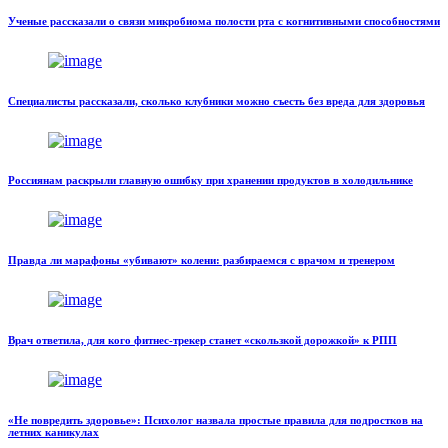
Ученые рассказали о связи микробиома полости рта с когнитивными способностями
Специалисты рассказали, сколько клубники можно съесть без вреда для здоровья
Россиянам раскрыли главную ошибку при хранении продуктов в холодильнике
Правда ли марафоны «убивают» колени: разбираемся с врачом и тренером
Врач ответила, для кого фитнес-трекер станет «скользкой дорожкой» к РПП
«Не повредить здоровье»: Психолог назвала простые правила для подростков на
летних каникулах