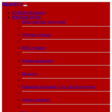
МЕДАРГО
ГЛАВНАЯ
(current)
ПУБЛИКАЦИИ
Пространство дискуссий
Чувство Родины
PROздоровье
В мире животных
Новости
Гармония Здоровья: Путь к Благополучию
Усатые Умницы