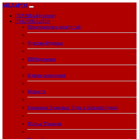
МЕДАРГО
ГЛАВНАЯ
(current)
ПУБЛИКАЦИИ
Пространство дискуссий
Чувство Родины
PROздоровье
В мире животных
Новости
Гармония Здоровья: Путь к Благополучию
Усатые Умницы