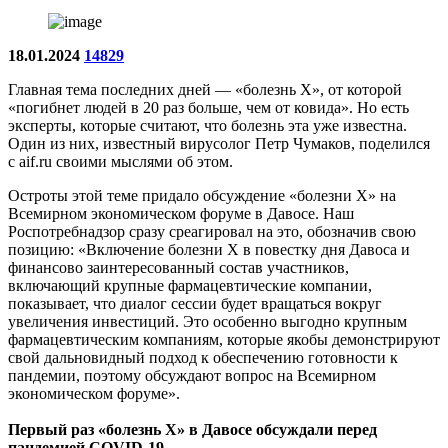
18.01.2024
14829
Главная тема последних дней — «болезнь Х», от которой
«погибнет людей в 20 раз больше, чем от ковида». Но есть
эксперты, которые считают, что болезнь эта уже известна.
Один из них, известный вирусолог Петр Чумаков, поделился
с aif.ru своими мыслями об этом.
Остроты этой теме придало обсуждение «болезни Х» на
Всемирном экономическом форуме в Давосе. Наш
Роспотребнадзор сразу среагировал на это, обозначив свою
позицию: «Включение болезни X в повестку дня Давоса и
финансово заинтересованный состав участников,
включающий крупные фармацевтические компании,
показывает, что диалог сессии будет вращаться вокруг
увеличения инвестиций. Это особенно выгодно крупным
фармацевтическим компаниям, которые якобы демонстрируют
свой дальновидный подход к обеспечению готовности к
пандемии, поэтому обсуждают вопрос на Всемирном
экономическом форуме».
Первый раз «болезнь Х» в Давосе обсуждали перед
пандемией COVID-19