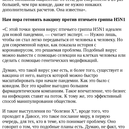
большей, чем при ковиде, даже не нужно никаких
дополнительных расчетов. Она известна».
Нам пора готовить вакцину против птичьего гриппа H5N1
«С этой точки зрения вирус птичьего гриппа H5N1 идеален
для новой пандемии, — считает эксперт. — Нужно лишь,
чтобы он стал легко передаваться от человека к человеку. Но
для современной науки, как показала история с
коронавирусом, это решаемая проблема. Подобный вирус
можно вывести с помощью селекции на клетках человека или
сделать с помощью генетических модификаций.
Думаю, что такой вирус уже есть, и более того, существует и
вакцина от него, выпуск которой можно быстро
масштабировать при начале пандемии. Как это было с
ковидом. Все это крайне выгодно большим
фармацевтическим компаниям. Такое впечатление, что бизнес
на инфекциях ставят на поток. К тому же, это эффективный
способ манипулирования обществом.
И такие выступления по “болезни Х”, вроде того, что
проходит в Давосе, это такое послание миру, в первую
очередь, для тех, кто в теме, кто понимает проблему. Оно
говорит о том, что подобные планы есть. Думаю, не факт, что