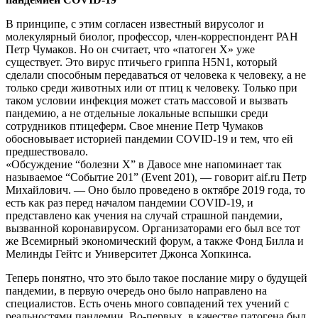
В принципе, с этим согласен известный вирусолог и
молекулярный биолог, профессор, член-корреспондент РАН
Петр Чумаков. Но он считает, что «патоген Х» уже
существует. Это вирус птичьего гриппа H5N1, который
сделали способным передаваться от человека к человеку, а не
только среди животных или от птиц к человеку. Только при
таком условии инфекция может стать массовой и вызвать
пандемию, а не отдельные локальные вспышки среди
сотрудников птицеферм. Свое мнение Петр Чумаков
обосновывает историей пандемии COVID-19 и тем, что ей
предшествовало.
«Обсуждение “болезни Х” в Давосе мне напоминает так
называемое “Событие 201” (Event 201), — говорит aif.ru Петр
Михайлович. — Оно было проведено в октябре 2019 года, то
есть как раз перед началом пандемии COVID-19, и
представлено как учения на случай страшной пандемии,
вызванной коронавирусом. Организаторами его был все тот
же Всемирный экономический форум, а также Фонд Билла и
Мелинды Гейтс и Университет Джонса Хопкинса.
Теперь понятно, что это было такое послание миру о будущей
пандемии, в первую очередь оно было направлено на
специалистов. Есть очень много совпадений тех учений с
реальностями пандемии. Во-первых, в качестве патогена был