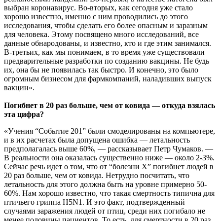
выбран коронавирус. Во-вторых, как сегодня уже стало
хорошо известно, именно с ним проводились до этого
исследования, чтобы сделать его более опасным и заразным
для человека. Этому посвящено много исследований, все
данные обнародованы, и известно, кто и где этим занимался.
В-третьих, как мы понимаем, в то время уже существовали
предварительные разработки по созданию вакцины. Не будь
их, она бы не появилась так быстро. И конечно, это было
огромным бизнесом для фармкомпаний, наладивших выпуск
вакцин».
Погибнет в 20 раз больше, чем от ковида — откуда взялась
эта цифра?
«Учения “Событие 201” были смоделированы на компьютере,
и в их расчетах была допущена ошибка — летальность
предполагалась выше 60%, — рассказывает Петр Чумаков. —
В реальности она оказалась существенно ниже — около 2-3%.
Сейчас речь идет о том, что от “болезни Х” погибнет людей в
20 раз больше, чем от ковида. Нетрудно посчитать, что
летальность для этого должна быть на уровне примерно 50-
60%. Нам хорошо известно, что такая смертность типична для
птичьего гриппа H5N1. И это факт, подтвержденный
случаями заражения людей от птиц, среди них погибало не
менее половины пациентов. То есть, для смертности в 20 раз