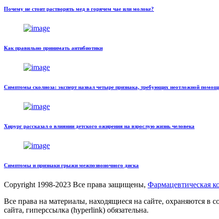
Почему не стоит растворять мед в горячем чае или молоке?
Как правильно принимать антибиотики
Симптомы сколиоза: эксперт назвал четыре признака, требующих неотложной помощ
Хирург рассказал о влиянии детского ожирения на взрослую жизнь человека
Симптомы и признаки грыжи межпозвоночного диска
Copyright
1998-2023 Все права защищены,
Фармацевтическая 
Все права на материалы, находящиеся на сайте, охраняются в 
сайта, гиперссылка (hyperlink) обязательна.