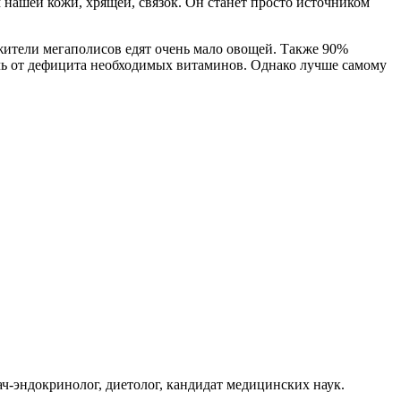
 нашей кожи, хрящей, связок. Он станет просто источником
 жители мегаполисов едят очень мало овощей. Также 90%
ь от дефицита необходимых витаминов. Однако лучше самому
ач-эндокринолог, диетолог, кандидат медицинских наук.