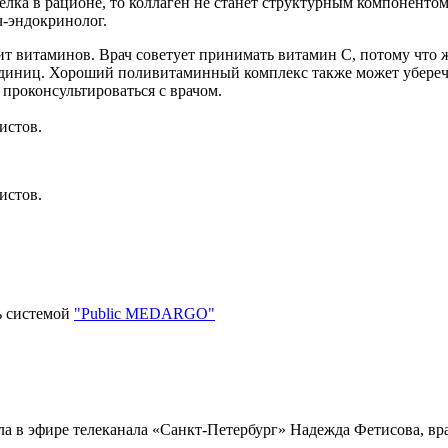
елка в рационе, то коллаген не станет структурным компонентом
ч-эндокринолог.
ицит витаминов. Врач советует принимать витамин С, потому что
единиц. Хороший поливитаминный комплекс также может убереч
 проконсультироваться с врачом.
истов.
истов.
ь системой
"Public MEDARGO"
ла в эфире телеканала «Санкт-Петербург» Надежда Фетисова, вр