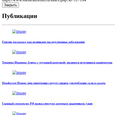
Закрыть
Публикации
Генетик рассказал, как возникают наследственные заболевания
Терапевт Иванова: блюда с «румяной корочкой» являются источником канцерогена
Профессор Ионов: при гипертонии следует снизить употребление соли и сахара
Главный стоматолог РФ назвал продукт, которым заканчивать ужин