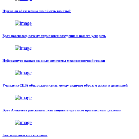
Нужно ли обязательно зимой есть томаты?
Врач рассказал, почему тормозится похудение и как его ускорить
Нейрохирург назвал главные симптомы межпозвоночной грыжи
Ученые из США обнаружили связь между сидячим образом жизни и деменцией
Врач Алексеева рассказала, как защитить организм при высоком давлении
Как защититься от коклюша