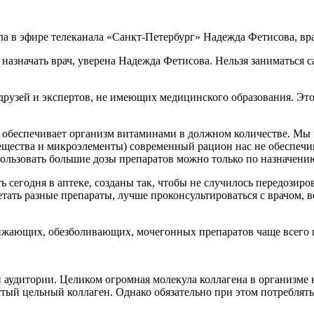
ла в эфире телеканала «Санкт-Петербург» Надежда Фетисова, вр
азначать врач, уверена Надежда Фетисова. Нельзя заниматься с
 друзей и экспертов, не имеющих медицинского образования. Это
обеспечивает организм витаминами в должном количестве. Мы м
ства и микроэлементы) современный рацион нас не обеспечивает
ользовать большие дозы препаратов можно только по назначению
сегодня в аптеке, созданы так, чтобы не случилось передозиро
четать разные препараты, лучше проконсультироваться с врачом,
ижающих, обезболивающих, мочегонных препаратов чаще всего 
 аудитории. Целиком огромная молекула коллагена в организме н
стый цельный коллаген. Однако обязательно при этом потреблять