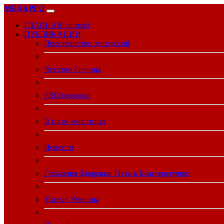
МЕДАРГО
ГЛАВНАЯ
(current)
ПУБЛИКАЦИИ
Пространство дискуссий
Чувство Родины
PROздоровье
В мире животных
Новости
Гармония Здоровья: Путь к Благополучию
Усатые Умницы