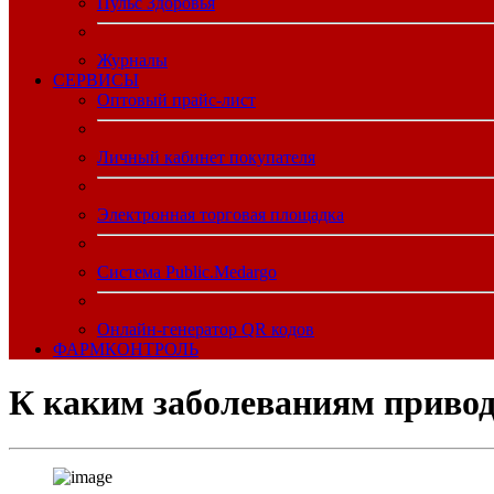
Пульс Здоровья
Журналы
CЕРВИСЫ
Оптовый прайс-лист
Личный кабинет покупателя
Электронная торговая площадка
Система Public.Medargo
Онлайн-генератор QR кодов
ФАРМКОНТРОЛЬ
К каким заболеваниям приво