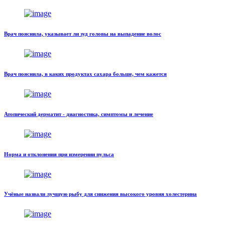
Врач пояснила, указывает ли зуд головы на выпадение волос
Врач пояснила, в каких продуктах сахара больше, чем кажется
Атопический дерматит - диагностика, симптомы и лечение
Норма и отклонения при измерении пульса
Учёные назвали лучшую рыбу для снижения высокого уровня холестерина