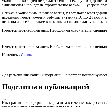
«Большинство людей не доедают белка. И если у нас дефицит б
аминокислот и пойдет на строительство белка», — уверена вра
Сейчас, в конце зимы, в начале весны, у всех появляется деф
населения имеют тяжелый дефицит витамина D, 1,5-2 тысячи 
не назначать себе никакие витамины, а сначала сдать анализы и
Имеются противопоказания. Необходима консультация специал
Имеются противопоказания. Необходима консультация специал
Источник :
Ссылка
Для размещения Вашей информации на портале воспользуйтес
Поделиться публикацией
Как правильно поддерживать организм в течение года рассказа
https://www.medicalforum.ru/index.php?id=117194