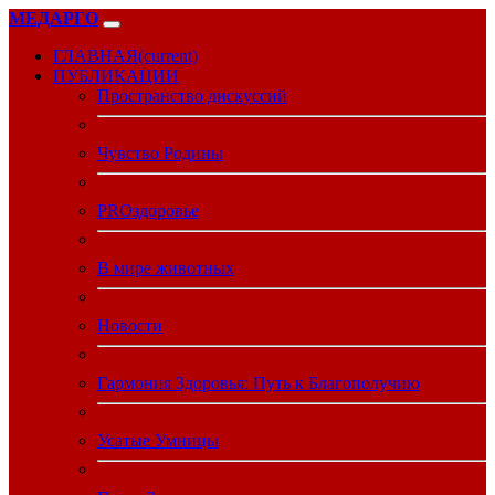
МЕДАРГО
ГЛАВНАЯ
(current)
ПУБЛИКАЦИИ
Пространство дискуссий
Чувство Родины
PROздоровье
В мире животных
Новости
Гармония Здоровья: Путь к Благополучию
Усатые Умницы