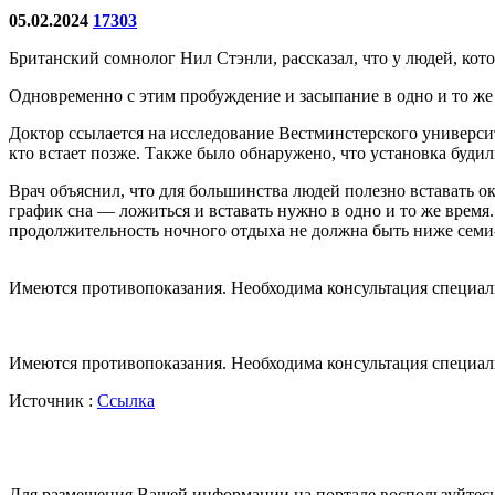
05.02.2024
17303
Британский сомнолог Нил Стэнли, рассказал, что у людей, кот
Одновременно с этим пробуждение и засыпание в одно и то же 
Доктор ссылается на исследование Вестминстерского университ
кто встает позже. Также было обнаружено, что установка буд
Врач объяснил, что для большинства людей полезно вставать ок
график сна — ложиться и вставать нужно в одно и то же врем
продолжительность ночного отдыха не должна быть ниже семи
Имеются противопоказания. Необходима консультация специал
Имеются противопоказания. Необходима консультация специал
Источник :
Ссылка
Для размещения Вашей информации на портале воспользуйтес