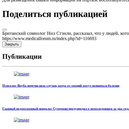
Поделиться публикацией
Британский сомнолог Нил Стэнли, рассказал, что у людей, кот
https://www.medicalforum.ru/index.php?id=116693
Закрыть
Публикации
Психолог Якуба перечислила случаи, когда от эмоций могут появиться болезни
Главный подмосковный невролог Сутормин предупредил о помолодевшем за два года