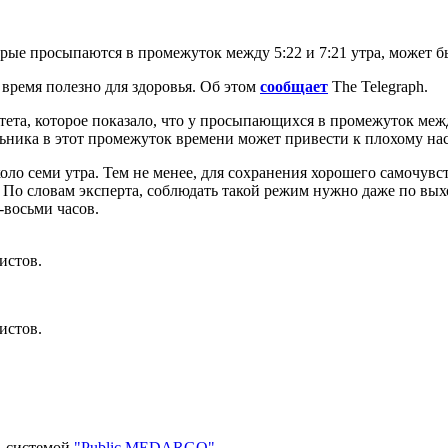
орые просыпаются в промежуток между 5:22 и 7:21 утра, может 
время полезно для здоровья. Об этом
сообщает
The Telegraph.
ета, которое показало, что у просыпающихся в промежуток между 
ильника в этот промежуток времени может привести к плохому на
оло семи утра. Тем не менее, для сохранения хорошего самочувс
я. По словам эксперта, соблюдать такой режим нужно даже по в
-восьми часов.
истов.
истов.
ь системой
"Public MEDARGO"