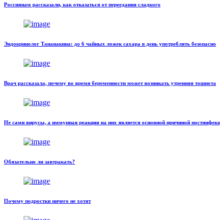
Россиянам рассказали, как отказаться от переедания сладкого
Эндокринолог Тананакина: до 6 чайных ложек сахара в день употреблять безопасно
Врач рассказала, почему во время беременности может возникать утренняя тошнота
Не сами вирусы, а иммунная реакция на них является основной причиной постинфе
Обязательно ли завтракать?
Почему подростки ничего не хотят