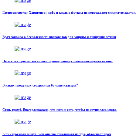
Гастроэнтеролог Харитонов: кофе и кислые фрукты не повреждают слизистую желудк
Врач заявила о бесполезности препаратов для защиты и очищения печени
Не все так просто: несколько причин, почему школьные оценки важны
В каких продуктах содержится больше кальция?
Стоп, тромб. Врач рассказала, что пить и есть, чтобы не сгущалась кровь
Есть серьезный минус: чем опасна стеклянная посуда, объясняет врач