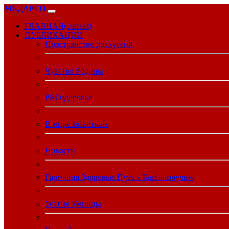
МЕДАРГО
ГЛАВНАЯ
(current)
ПУБЛИКАЦИИ
Пространство дискуссий
Чувство Родины
PROздоровье
В мире животных
Новости
Гармония Здоровья: Путь к Благополучию
Усатые Умницы