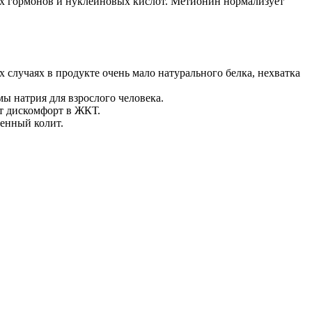
рых гормонов и нуклеиновых кислот. Метионин нормализует
 случаях в продукте очень мало натурального белка, нехватка
ы натрия для взрослого человека.
ет дискомфорт в ЖКТ.
венный колит.