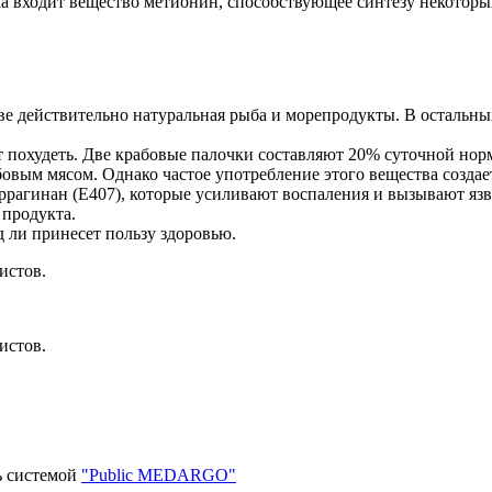
елка входит вещество метионин, способствующее синтезу некото
аве действительно натуральная рыба и морепродукты. В остальных
т похудеть. Две крабовые палочки составляют 20% суточной норм
овым мясом. Однако частое употребление этого вещества созда
аррагинан (Е407), которые усиливают воспаления и вызывают яз
 продукта.
д ли принесет пользу здоровью.
истов.
истов.
ь системой
"Public MEDARGO"