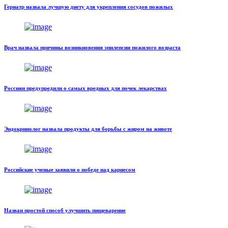
Гериатр назвала лучшую диету для укрепления сосудов пожилых
Врач назвала причины возникновения эпилепсии пожилого возраста
Россиян предупредили о самых вредных для почек лекарствах
Эндокринолог назвала продукты для борьбы с жиром на животе
Российские ученые заявили о победе над кариесом
Назван простой способ улучшить пищеварение