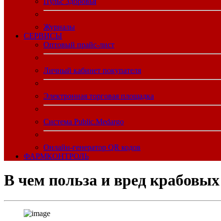
Пульс Здоровья
Журналы
CЕРВИСЫ
Оптовый прайс-лист
Личный кабинет покупателя
Электронная торговая площадка
Система Public.Medargo
Онлайн-генератор QR кодов
ФАРМКОНТРОЛЬ
В чем польза и вред крабовых