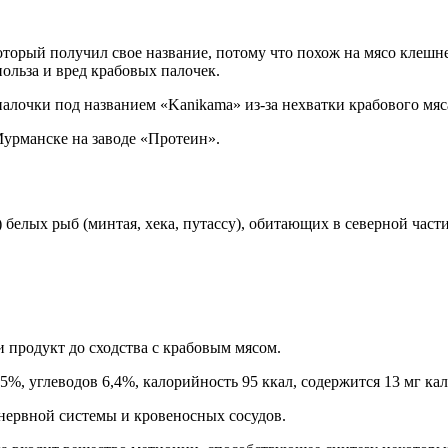
торый получил свое название, потому что похож на мясо клешней
ольза и вред крабовых палочек.
палочки под названием «Kanikama» из-за нехватки крабового мяс
урманске на заводе «Протеин».
белых рыб (минтая, хека, путассу), обитающих в северной части
и продукт до сходства с крабовым мясом.
5%, углеводов 6,4%, калорийность 95 ккал, содержится 13 мг кал
нервной системы и кровеносных сосудов.