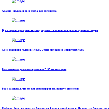
Арахис - польза и вред ореха для организма
Врач оценил правдивость утверждения о влиянии запоров на здоровье сердца
Сбои техники и головные боли. Стоит ли бояться магнитных бурь
Как измерить давление правильно? Объясняет врач
Врач рассказал, что может спровоцировать приступ эпилепсии
Сифилис бьет рекорды, им болеют все больше людей в мире. Почему эта болезнь так 