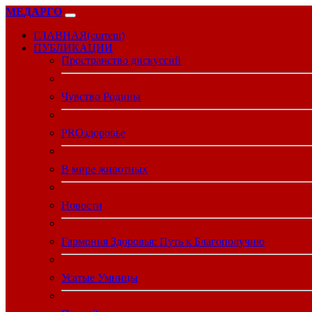
МЕДАРГО
ГЛАВНАЯ
(current)
ПУБЛИКАЦИИ
Пространство дискуссий
Чувство Родины
PROздоровье
В мире животных
Новости
Гармония Здоровья: Путь к Благополучию
Усатые Умницы