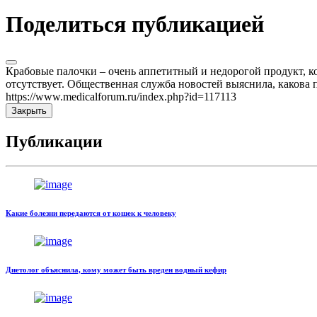
Поделиться публикацией
Крабовые палочки – очень аппетитный и недорогой продукт, ко
отсутствует. Общественная служба новостей выяснила, какова п
https://www.medicalforum.ru/index.php?id=117113
Закрыть
Публикации
Какие болезни передаются от кошек к человеку
Диетолог объяснила, кому может быть вреден водный кефир