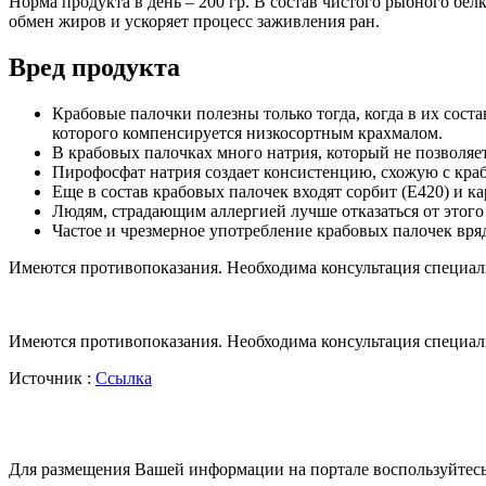
Норма продукта в день – 200 гр. В состав чистого рыбного б
обмен жиров и ускоряет процесс заживления ран.
Вред продукта
Крабовые палочки полезны только тогда, когда в их сост
которого компенсируется низкосортным крахмалом.
В крабовых палочках много натрия, который не позволяе
Пирофосфат натрия создает консистенцию, схожую с краб
Еще в состав крабовых палочек входят сорбит (Е420) и к
Людям, страдающим аллергией лучше отказаться от этого
Частое и чрезмерное употребление крабовых палочек вря
Имеются противопоказания. Необходима консультация специал
Имеются противопоказания. Необходима консультация специал
Источник :
Ссылка
Для размещения Вашей информации на портале воспользуйтес