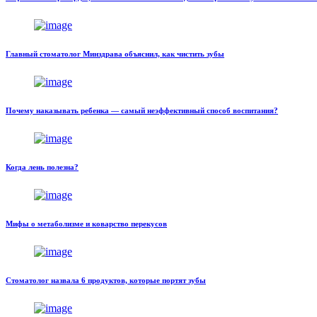
Главный стоматолог Минздрава объяснил, как чистить зубы
Почему наказывать ребенка — самый неэффективный способ воспитания?
Когда лень полезна?
Мифы о метаболизме и коварство перекусов
Стоматолог назвала 6 продуктов, которые портят зубы