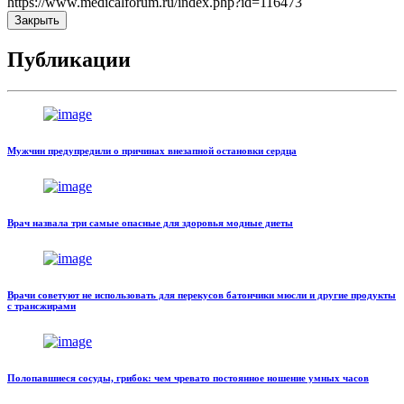
https://www.medicalforum.ru/index.php?id=116473
Закрыть
Публикации
Мужчин предупредили о причинах внезапной остановки сердца
Врач назвала три самые опасные для здоровья модные диеты
Врачи советуют не использовать для перекусов батончики мюсли и другие продукты
с трансжирами
Полопавшиеся сосуды, грибок: чем чревато постоянное ношение умных часов