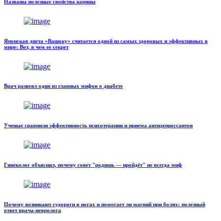
Названы полезные свойства корицы
Японская диета «Вашоку» считается одной из самых здоровых и эффективных в
мире: Вот, в чем ее секрет
Врач развеял один из главных мифов о диабете
Ученые сравнили эффективность психотерапии и приема антидепрессантов
Гинеколог объяснил, почему совет "родишь — пройдёт" не всегда миф
Почему возникают судороги в ногах и помогает ли магний при болях: полезный
ответ врача-невролога