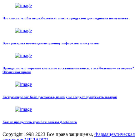
Что съесть, чтобы не разболеться: список продуктов для поднятия иммунитета
Врач раскрыл неочевидную причину инфарктов и инсультов
Правда ли, что нервные клетки не восстанавливаются, а все болезни — от нервов?
Объясняют врачи
Гастроэнтеролог Байо рассказал, почему не следует пропускать завтрак
Как не пропустить тромбоз: советы флеболога
Copyright
1998-2023 Все права защищены,
Фармацевтическая
компания МЕДАРГО
.