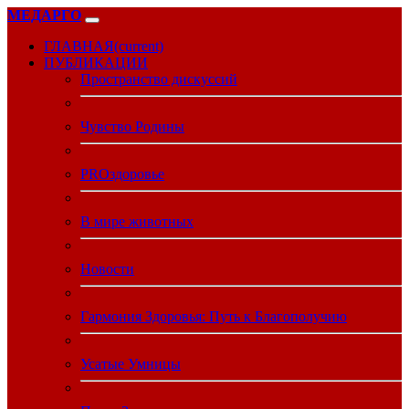
МЕДАРГО
ГЛАВНАЯ
(current)
ПУБЛИКАЦИИ
Пространство дискуссий
Чувство Родины
PROздоровье
В мире животных
Новости
Гармония Здоровья: Путь к Благополучию
Усатые Умницы